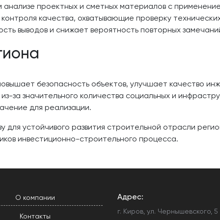
 анализе проектных и сметных материалов с применение
контроля качества, охватывающие проверку технических
ость выводов и снижает вероятность повторных замечани
гиона
повышает безопасность объектов, улучшает качество ин
 из-за значительного количества социальных и инфрастр
ачение для реализации.
у для устойчивого развития строительной отрасли реги
ников инвестиционно-строительного процесса.
Адрес:
О компании
г. Киров, ул. Чернышевского, 5
Контакты