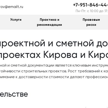
+7-951-846-44
irov@emailt.ru
Пн-Пт: c 10:00 до 17
Услуги
Практика и
Правовые
рекомендации
риски
роектной и сметной д
проектах Кирова и Кир
тной и сметной документации является ключевым инстру
ойчивости строительных проектов. Рост требований к к
нимание к достоверности стоимости делают профессион
тельстве