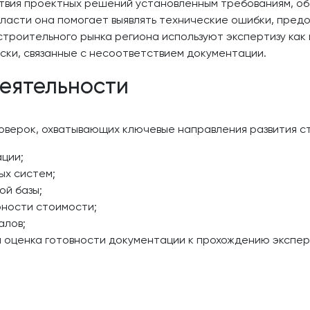
твия проектных решений установленным требованиям, об
бласти она помогает выявлять технические ошибки, пред
строительного рынка региона используют экспертизу как
ски, связанные с несоответствием документации.
еятельности
верок, охватывающих ключевые направления развития ст
ции;
ых систем;
ой базы;
рности стоимости;
алов;
я оценка готовности документации к прохождению экспер