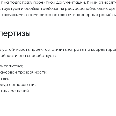
 на подготовку проектной документации. К ним относят
структуры и особые требования ресурсоснабжающих орг
то ключевыми зонами риска остаются инженерные расчёты
спертизы
 устойчивость проектов, снизить затраты на корректиро
й области она способствует:
оительства;
ансовой прозрачности;
тем;
дур согласования;
ктных решений.